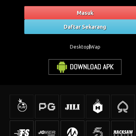
Masuk
Daftar Sekarang
Desktop
Wap