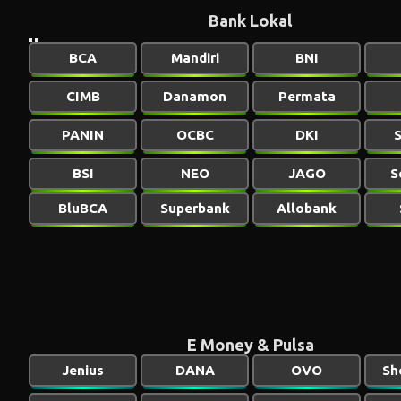
Bank Lokal
BCA
Mandiri
BNI
CIMB
Danamon
Permata
PANIN
OCBC
DKI
BSI
NEO
JAGO
S
BluBCA
Superbank
Allobank
E Money & Pulsa
Jenius
DANA
OVO
Sh