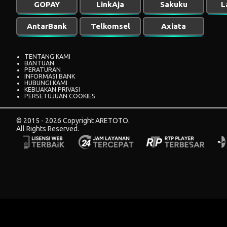
GOPAY
LinkAja
Sakuku
L
AntarBank
Telkomsel
Axiata
TENTANG KAMI
BANTUAN
PERATURAN
INFORMASI BANK
HUBUNGI KAMI
KEBIJAKAN PRIVASI
PERSETUJUAN COOKIES
© 2015 - 2026 Copyright ARETOTO.
All Rights Reserved.