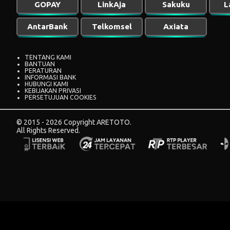
GOPAY
LinkAja
Sakuku
L
AntarBank
Telkomsel
Axiata
TENTANG KAMI
BANTUAN
PERATURAN
INFORMASI BANK
HUBUNGI KAMI
KEBIJAKAN PRIVASI
PERSETUJUAN COOKIES
© 2015 - 2026 Copyright ARETOTO.
All Rights Reserved.